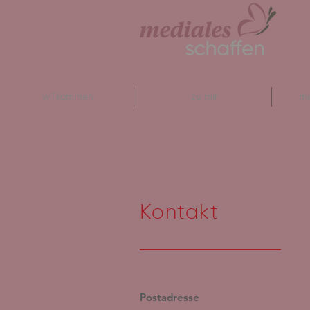
willkommen
zu mir
me
Kontakt
____________
Postadresse