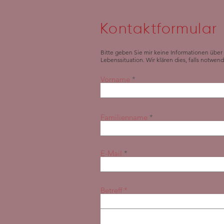
Kontaktformular
Bitte geben Sie mir keine Informationen übe
Lebenssituation. Wir klären dies, falls notwen
Vorname
Familienname
E-Mail
Betreff *