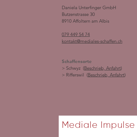
Daniela Unterfinger GmbH
Butzenstrasse 30
8910 Affoltern am Albis
079 449 54 74
kontakt@mediales-schaffen.ch
Schaffensorte
> Schwyz (
Beschrieb, Anfahrt
)
> Rifferswil (
Beschrieb, Anfahrt
)
Mediale Impulse