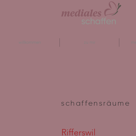
willkommen
zu mir
me
schaffensräume
Rifferswil