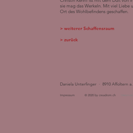
Christin Kehrli ist mit dem Duft von
sie mag das Werkeln. Mit viel Liebe u
Ort des Wohlbefindens geschaffen.
> weiterer Schaffensraum
> zurück
Daniela Unterfinger · 8910 Affoltern a
Impressum
© 2020 by creadrom.ch
Webmast